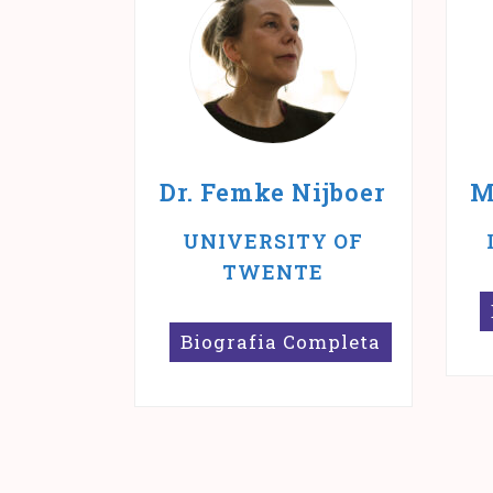
Dr. Femke Nijboer
M
UNIVERSITY OF
TWENTE
Biografia Completa
M
r
Femke Nijboer è
p
professoressa
C
assistente di
p
tecnologia creativa.
m
Studia come guidare