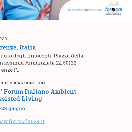
OGO
renze, Italia
tituto degli Innocenti, Piazza della
ntissimia Annunziata 12, 50122
renze Fl
 COLLABORAZIONE CON
3° Forum Italiano Ambient
ssisted Living
-28 giugno
w.foritaal2024.it