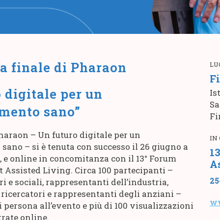
a finale di Pharaon
LU
Fi
 digitale per un
Is
Sa
mento sano”
Fi
haraon – Un futuro digitale per un
IN
ano – si è tenuta con successo il 26 giugno a
1
ia, e online in concomitanza con il 13° Forum
A
 Assisted Living. Circa 100 partecipanti –
25
i e sociali, rappresentanti dell’industria,
, ricercatori e rappresentanti degli anziani –
ww
 persona all’evento e più di 100 visualizzazioni
trate online.