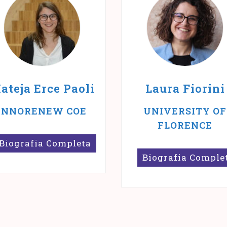
ateja Erce Paoli
Laura Fiorini
INNORENEW COE
UNIVERSITY OF
FLORENCE
Biografia Completa
Biografia Comple
ateja Erce Paoli è
icercatrice assistente
Laura Fiorini è
resso InnoRenew
professoressa
oE e dottoranda
assistente presso
resso la Facoltà di
l’Università di
atematica, scienze
Firenze. È ricercatric