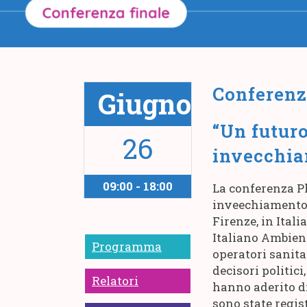
Conferenz
Giugno
“Un futuro
26
invecchia
09:00 - 18:00
La conferenza P
inveechiamento s
Firenze, in Ital
Italiano Ambient
Programma
operatori sanitar
decisori politici
Relatori
hanno aderito di
sono state regis